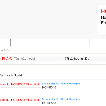
H
Ho
Em
HẨM
TIN TỨC
TÀI LIỆU
LIÊN HỆ
SITE M
itsubishi
ẢN PHẨM:
MITSUBISHI
Danh sách
/
Lưới
Servomotor HC-KFS46 Mitsubishi
HC-KFS46
Servomotor HC-KFS43 Mitsubishi
HC-KFS43