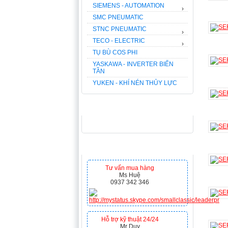
SIEMENS - AUTOMATION
›
SMC PNEUMATIC
STNC PNEUMATIC
›
TECO - ELECTRIC
›
TỤ BÙ COS PHI
YASKAWA - INVERTER BIẾN
TẦN
YUKEN - KHÍ NÉN THỦY LỰC
FACEBOOK
HỖ TRỢ TRỰC TUYẾN
Tư vấn mua hàng
Ms Huệ
0937 342 346
Hỗ trợ kỹ thuật 24/24
Mr Duy