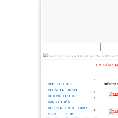
TRANG CHỦ
GIỚI THIỆU
SẢN P
»
»
»
Trang chủ
Sản phẩm
Mitsubishi - Electric
Servo M
TÌM KIẾM S
THƯƠNG HIỆU
SERVO 
›
ABB - ELECTRIC
Hiển thị:
AIRTAC PNEUMATIC
›
AUTONIC ELECTRIC
›
BẢNG TỦ ĐIỆN
BOSCH REXROTH DRIVES
›
CHINT ELECTRIC