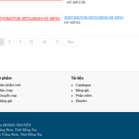
HF-MP23B
SERVOMOTOR MITSUBISHI HF-MP43
HF-MP43
1
2
3
15
16
17
Sau
n phẩm
Tài liệu
Sản phẩm mới
Catalogue
Bán chạy
Bảng giá
Khuyến mại
Phần mềm
Bảng giá
Ebooks
Điện HOÀNG NGUYÊN
Trảng Bom, Tỉnh Đồng Nai
n Trảng Bom, Tỉnh Đồng Nai