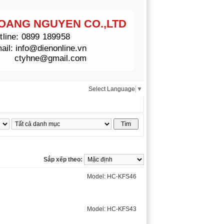
OANG NGUYEN CO.,LTD
tline:
0899 189958
ail:
info@dienonline.vn
ctyhne@gmail.com
Select Language
▼
AP
Sắp xếp theo:
Model: HC-KFS46
Model: HC-KFS43