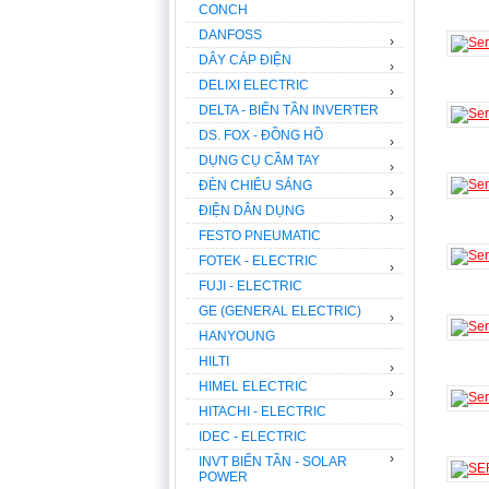
CONCH
DANFOSS
›
DÂY CÁP ĐIỆN
›
DELIXI ELECTRIC
›
DELTA - BIẾN TẦN INVERTER
DS. FOX - ĐỒNG HỒ
›
DỤNG CỤ CẦM TAY
›
ĐÈN CHIÊU SÁNG
›
ĐIỆN DÂN DỤNG
›
FESTO PNEUMATIC
FOTEK - ELECTRIC
›
FUJI - ELECTRIC
GE (GENERAL ELECTRIC)
›
HANYOUNG
HILTI
›
HIMEL ELECTRIC
›
HITACHI - ELECTRIC
IDEC - ELECTRIC
›
INVT BIẾN TẦN - SOLAR
POWER