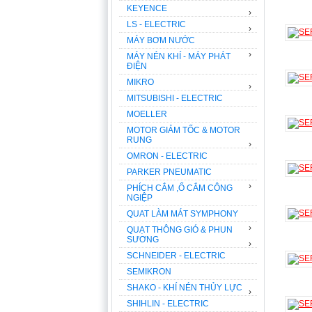
KEYENCE
›
LS - ELECTRIC
›
MÁY BƠM NƯỚC
›
MÁY NÉN KHÍ - MÁY PHÁT
ĐIỆN
MIKRO
›
MITSUBISHI - ELECTRIC
MOELLER
MOTOR GIẢM TỐC & MOTOR
RUNG
›
OMRON - ELECTRIC
PARKER PNEUMATIC
›
PHÍCH CẮM ,Ổ CẮM CÔNG
NGIỆP
QUAT LÀM MÁT SYMPHONY
›
QUẠT THÔNG GIÓ & PHUN
SƯƠNG
›
SCHNEIDER - ELECTRIC
SEMIKRON
SHAKO - KHÍ NÉN THỦY LỰC
›
SHIHLIN - ELECTRIC