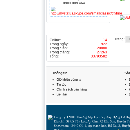
0903 009 464
THỐNG KÊ
Trang:
Online:
14
Trong ngày:
922
Trong tuần:
20880
Trong tháng:
27263
Tổng:
33793582
Thông tin
Sả
Giới thiệu công ty
Tin tức
Chính sách bán hàng
Liên hệ
Công Ty TNHH Thuơng Mại Dịch Vụ Xây Dựng Cơ 
Địa chỉ : 397/5 Tây Lạc, An Chu, Xã Bắc Sơn, Huyện 
Showroom : 2440 QL 1, Ấp thanh hóa, Hố Nai 3, Huyệ