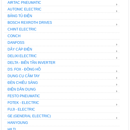
AIRTAC PNEUMATIC
›
AUTONIC ELECTRIC
›
BẢNG TỦ ĐIỆN
BOSCH REXROTH DRIVES
›
CHINT ELECTRIC
CONCH
DANFOSS
›
DÂY CÁP ĐIỆN
›
DELIXI ELECTRIC
›
DELTA - BIẾN TẦN INVERTER
DS. FOX - ĐỒNG HỒ
›
DỤNG CỤ CẦM TAY
›
ĐÈN CHIÊU SÁNG
›
ĐIỆN DÂN DỤNG
›
FESTO PNEUMATIC
FOTEK - ELECTRIC
›
FUJI - ELECTRIC
GE (GENERAL ELECTRIC)
›
HANYOUNG
HILTI