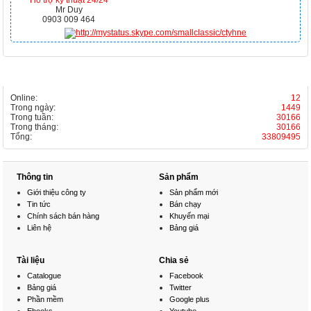
Hỗ trợ kỹ thuật 24/24
Mr Duy
0903 009 464
THỐNG KÊ
Online:
12
Trong ngày:
1449
Trong tuần:
30166
Trong tháng:
30166
Tổng:
33809495
Thông tin
Sản phẩm
Giới thiệu công ty
Sản phẩm mới
Tin tức
Bán chạy
Chính sách bán hàng
Khuyến mại
Liên hệ
Bảng giá
Tài liệu
Chia sẻ
Catalogue
Facebook
Bảng giá
Twitter
Phần mềm
Google plus