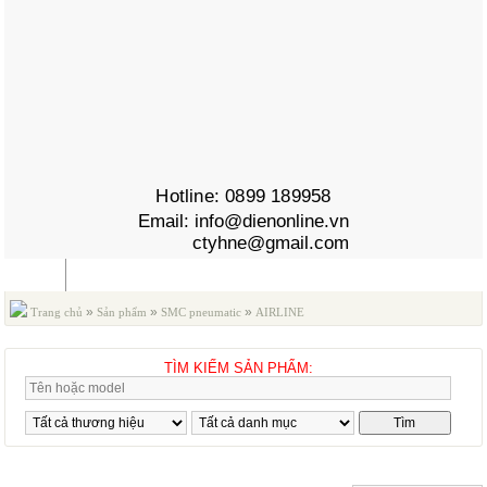
Hotline:
0899 189958
Email:
info@dienonline.vn
ctyhne@gmail.com
MENU
»
»
»
Trang chủ
Sản phẩm
SMC pneumatic
AIRLINE
»
EQUIPMENT
FILTERS
TÌM KIẾM SẢN PHẨM:
FILTERS