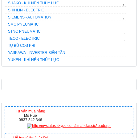
SHAKO - KHÍ NÉN THỦY LỰC
›
SHIHLIN - ELECTRIC
SIEMENS - AUTOMATION
›
SMC PNEUMATIC
STNC PNEUMATIC
›
TECO - ELECTRIC
›
TỤ BÙ COS PHI
YASKAWA - INVERTER BIẾN TẦN
YUKEN - KHÍ NÉN THỦY LỰC
FACEBOOK
HỖ TRỢ TRỰC TUYẾN
Tư vấn mua hàng
Ms Huệ
0937 342 346