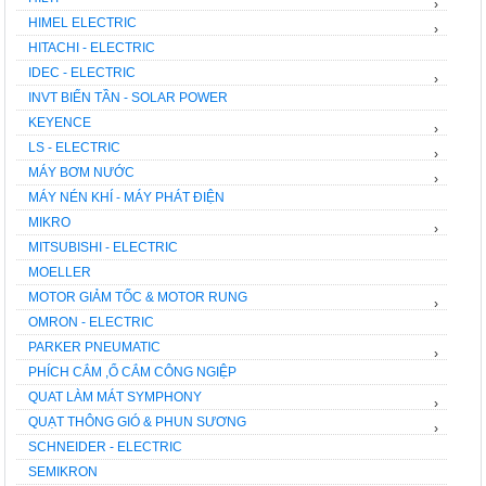
›
HIMEL ELECTRIC
›
HITACHI - ELECTRIC
IDEC - ELECTRIC
›
INVT BIẾN TẦN - SOLAR POWER
KEYENCE
›
LS - ELECTRIC
›
MÁY BƠM NƯỚC
›
MÁY NÉN KHÍ - MÁY PHÁT ĐIỆN
MIKRO
›
MITSUBISHI - ELECTRIC
MOELLER
MOTOR GIẢM TỐC & MOTOR RUNG
›
OMRON - ELECTRIC
PARKER PNEUMATIC
›
PHÍCH CẮM ,Ổ CẮM CÔNG NGIỆP
QUAT LÀM MÁT SYMPHONY
›
QUẠT THÔNG GIÓ & PHUN SƯƠNG
›
SCHNEIDER - ELECTRIC
SEMIKRON