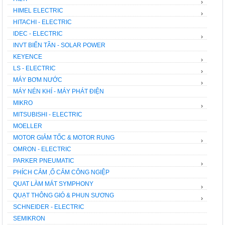
›
HIMEL ELECTRIC
›
HITACHI - ELECTRIC
IDEC - ELECTRIC
›
INVT BIẾN TẦN - SOLAR POWER
KEYENCE
›
LS - ELECTRIC
›
MÁY BƠM NƯỚC
›
MÁY NÉN KHÍ - MÁY PHÁT ĐIỆN
MIKRO
›
MITSUBISHI - ELECTRIC
MOELLER
MOTOR GIẢM TỐC & MOTOR RUNG
›
OMRON - ELECTRIC
PARKER PNEUMATIC
›
PHÍCH CẮM ,Ổ CẮM CÔNG NGIỆP
QUAT LÀM MÁT SYMPHONY
›
QUẠT THÔNG GIÓ & PHUN SƯƠNG
›
SCHNEIDER - ELECTRIC
SEMIKRON