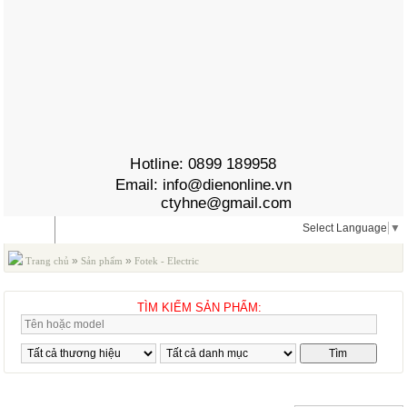
Hotline:
0899 189958
Email:
info@dienonline.vn
ctyhne@gmail.com
Select Language
▼
MENU
»
»
Trang chủ
Sản phẩm
Fotek - Electric
TÌM KIẾM SẢN PHẨM:
FOTEK - ELECTRIC