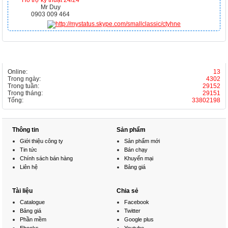
Hỗ trợ kỹ thuật 24/24
Mr Duy
0903 009 464
THỐNG KÊ
Online:
13
Trong ngày:
4302
Trong tuần:
29152
Trong tháng:
29151
Tổng:
33802198
Thông tin
Sản phẩm
Giới thiệu công ty
Sản phẩm mới
Tin tức
Bán chạy
Chính sách bán hàng
Khuyến mại
Liên hệ
Bảng giá
Tài liệu
Chia sẻ
Catalogue
Facebook
Bảng giá
Twitter
Phần mềm
Google plus