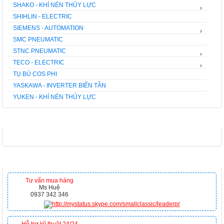
SHAKO - KHÍ NÉN THỦY LỰC
›
SHIHLIN - ELECTRIC
SIEMENS - AUTOMATION
›
SMC PNEUMATIC
STNC PNEUMATIC
›
TECO - ELECTRIC
›
TỤ BÙ COS PHI
YASKAWA - INVERTER BIẾN TẦN
YUKEN - KHÍ NÉN THỦY LỰC
FACEBOOK
HỖ TRỢ TRỰC TUYẾN
Tư vấn mua hàng
Ms Huệ
0937 342 346