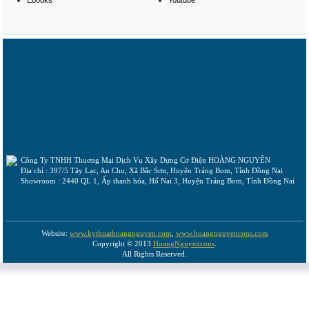
Ebooks
Youtube
Công Ty TNHH Thuơng Mại Dịch Vụ Xây Dựng Cơ Điện HOÀNG NGUYÊN
Địa chỉ : 397/5 Tây Lạc, An Chu, Xã Bắc Sơn, Huyện Trảng Bom, Tỉnh Đồng Nai
Showroom : 2440 QL 1, Ấp thanh hóa, Hố Nai 3, Huyện Trảng Bom, Tỉnh Đồng Nai
Website:
www.kythuathoangnguyen.com
,
www.hoangnguyencons.com
Copyright © 2013
HoangNguyencons
.
All Rights Reserved.