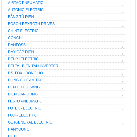
AIRTAC PNEUMATIC
›
AUTONIC ELECTRIC
›
BẢNG TỦ ĐIỆN
BOSCH REXROTH DRIVES
›
CHINT ELECTRIC
CONCH
DANFOSS
›
DÂY CÁP ĐIỆN
›
DELIXI ELECTRIC
›
DELTA - BIẾN TẦN INVERTER
DS. FOX - ĐỒNG HỒ
›
DỤNG CỤ CẦM TAY
›
ĐÈN CHIÊU SÁNG
›
ĐIỆN DÂN DỤNG
›
FESTO PNEUMATIC
FOTEK - ELECTRIC
›
FUJI - ELECTRIC
GE (GENERAL ELECTRIC)
›
HANYOUNG
HILTI