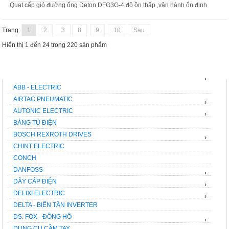
Quạt cấp gió đường ống Deton DFG3G-4 độ ồn thấp ,vận hành ổn định
Trang:
1
2
3
8
9
10
Sau
Hiển thị 1 đến 24 trong 220 sản phẩm
THƯƠNG HIỆU
›
ABB - ELECTRIC
AIRTAC PNEUMATIC
›
AUTONIC ELECTRIC
›
BẢNG TỦ ĐIỆN
BOSCH REXROTH DRIVES
›
CHINT ELECTRIC
CONCH
DANFOSS
›
DÂY CÁP ĐIỆN
›
DELIXI ELECTRIC
›
DELTA - BIẾN TẦN INVERTER
DS. FOX - ĐỒNG HỒ
›
DỤNG CỤ CẦM TAY