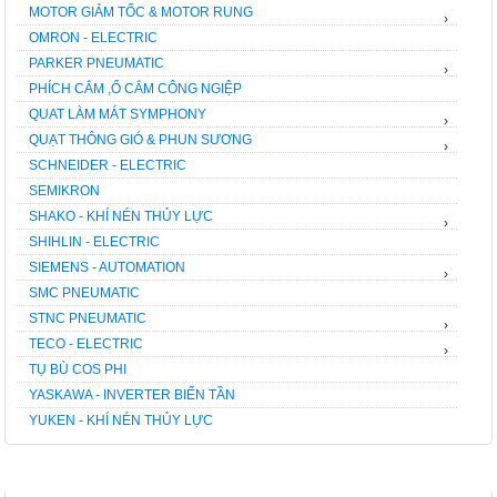
MOTOR GIẢM TỐC & MOTOR RUNG
›
OMRON - ELECTRIC
PARKER PNEUMATIC
›
PHÍCH CẮM ,Ổ CẮM CÔNG NGIỆP
QUAT LÀM MÁT SYMPHONY
›
QUẠT THÔNG GIÓ & PHUN SƯƠNG
›
SCHNEIDER - ELECTRIC
SEMIKRON
SHAKO - KHÍ NÉN THỦY LỰC
›
SHIHLIN - ELECTRIC
SIEMENS - AUTOMATION
›
SMC PNEUMATIC
STNC PNEUMATIC
›
TECO - ELECTRIC
›
TỤ BÙ COS PHI
YASKAWA - INVERTER BIẾN TẦN
YUKEN - KHÍ NÉN THỦY LỰC
FACEBOOK