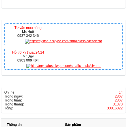
HỖ TRỢ TRỰC TUYẾN
Tư vấn mua hàng
Ms Huệ
0937 342 346
Hỗ trợ kỹ thuật 24/24
Mr Duy
0903 009 464
THỐNG KÊ
Online:
14
Trong ngày:
2867
Trong tuần:
2867
Trong tháng:
31370
Tổng:
33816022
Thông tin
Sản phẩm