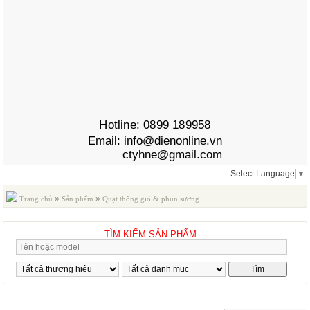
Hotline:
0899 189958
Email:
info@dienonline.vn
ctyhne@gmail.com
Select Language
▼
MENU
»
»
Trang chủ
Sản phẩm
Quạt thông gió & phun sương
TÌM KIẾM SẢN PHẨM:
QUẠT THÔNG GIÓ & PHUN SƯƠNG