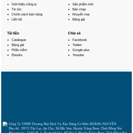
Giới thiệu công ty
Sản phẩm mới
Tin tức
Bán chạy
Chính sách bán hàng
Khuyến mại
Liên hệ
Bảng giá
Tài liệu
Chia sẻ
Catalogue
Facebook
Bảng giá
Twitter
Phần mềm
Google plus
Ebooks
Youtube
Công Ty TNHH Thuơng Mại Dịch Vụ Xây Dựng Cơ Điện HOÀNG NGUYÊN
Địa chỉ : 397/5 Tây Lạc, An Chu, Xã Bắc Sơn, Huyện Trảng Bom, Tỉnh Đồng Nai
Showroom : 2440 QL 1, Ấp thanh hóa, Hố Nai 3, Huyện Trảng Bom, Tỉnh Đồng Nai