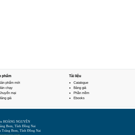
n phẩm
Tài liệu
Sản phẩm mới
Catalogue
Bán chạy
Bảng giá
Khuyến mại
Phần mềm
Bảng giá
Ebooks
Điện HOÀNG NGUYÊN
Trảng Bom, Tỉnh Đồng Nai
n Trảng Bom, Tỉnh Đồng Nai