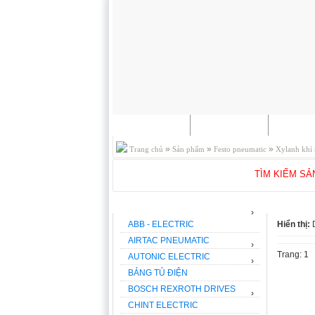
TRANG CHỦ
GIỚI THIỆU
SẢN P
»
»
»
Trang chủ
Sản phẩm
Festo pneumatic
Xylanh khí
TÌM KIẾM S
THƯƠNG HIỆU
ROUND
›
ABB - ELECTRIC
Hiển thị:
AIRTAC PNEUMATIC
›
Trang: 1
AUTONIC ELECTRIC
›
BẢNG TỦ ĐIỆN
BOSCH REXROTH DRIVES
›
CHINT ELECTRIC