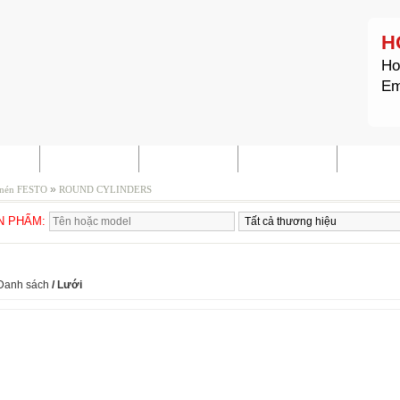
H
Ho
Em
HẨM
TIN TỨC
TÀI LIỆU
LIÊN HỆ
SITE M
»
 nén FESTO
ROUND CYLINDERS
ẢN PHẨM:
 CYLINDERS
Danh sách
/
Lưới