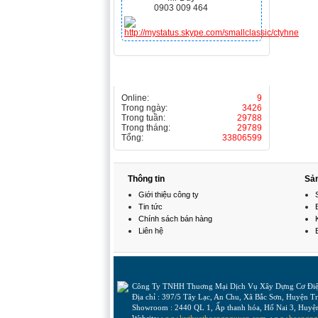
0903 009 464
THỐNG KÊ
Online:
9
Trong ngày:
3426
Trong tuần:
29788
Trong tháng:
29789
Tổng:
33806599
Thông tin
Sả
Giới thiệu công ty
Tin tức
Chính sách bán hàng
Liên hệ
Công Ty TNHH Thuơng Mại Dịch Vụ Xây Dựng Cơ 
Địa chỉ : 397/5 Tây Lạc, An Chu, Xã Bắc Sơn, Huyện 
Showroom : 2440 QL 1, Ấp thanh hóa, Hố Nai 3, Huyệ