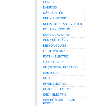
CONCH
DANFOSS
›
DÂY CÁP ĐIỆN
›
DELIXI ELECTRIC
›
DELTA - BIẾN TẦN INVERTER
DS. FOX - ĐỒNG HỒ
›
DỤNG CỤ CẦM TAY
›
ĐÈN CHIÊU SÁNG
›
ĐIỆN DÂN DỤNG
›
FESTO PNEUMATIC
FOTEK - ELECTRIC
›
FUJI - ELECTRIC
GE (GENERAL ELECTRIC)
›
HANYOUNG
HILTI
›
HIMEL ELECTRIC
›
HITACHI - ELECTRIC
IDEC - ELECTRIC
›
INVT BIẾN TẦN - SOLAR
POWER