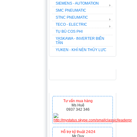
SIEMENS - AUTOMATION
›
SMC PNEUMATIC
STNC PNEUMATIC
›
TECO - ELECTRIC
›
TỤ BÙ COS PHI
YASKAWA - INVERTER BIẾN
TẦN
YUKEN - KHÍ NÉN THỦY LỰC
FACEBOOK
HỖ TRỢ TRỰC TUYẾN
Tư vấn mua hàng
Ms Huệ
0937 342 346
Hỗ trợ kỹ thuật 24/24
Mr Duy