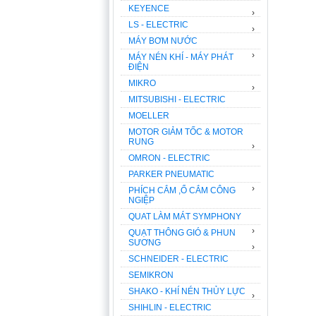
KEYENCE
›
LS - ELECTRIC
›
MÁY BƠM NƯỚC
›
MÁY NÉN KHÍ - MÁY PHÁT
ĐIỆN
MIKRO
›
MITSUBISHI - ELECTRIC
MOELLER
MOTOR GIẢM TỐC & MOTOR
RUNG
›
OMRON - ELECTRIC
PARKER PNEUMATIC
›
PHÍCH CẮM ,Ổ CẮM CÔNG
NGIỆP
QUAT LÀM MÁT SYMPHONY
›
QUẠT THÔNG GIÓ & PHUN
SƯƠNG
›
SCHNEIDER - ELECTRIC
SEMIKRON
SHAKO - KHÍ NÉN THỦY LỰC
›
SHIHLIN - ELECTRIC