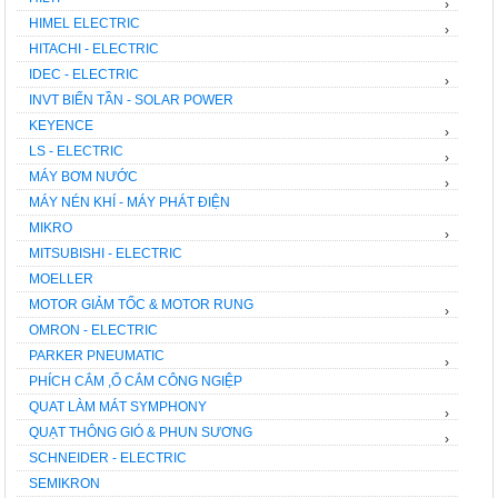
›
HIMEL ELECTRIC
›
HITACHI - ELECTRIC
IDEC - ELECTRIC
›
INVT BIẾN TẦN - SOLAR POWER
KEYENCE
›
LS - ELECTRIC
›
MÁY BƠM NƯỚC
›
MÁY NÉN KHÍ - MÁY PHÁT ĐIỆN
MIKRO
›
MITSUBISHI - ELECTRIC
MOELLER
MOTOR GIẢM TỐC & MOTOR RUNG
›
OMRON - ELECTRIC
PARKER PNEUMATIC
›
PHÍCH CẮM ,Ổ CẮM CÔNG NGIỆP
QUAT LÀM MÁT SYMPHONY
›
QUẠT THÔNG GIÓ & PHUN SƯƠNG
›
SCHNEIDER - ELECTRIC
SEMIKRON