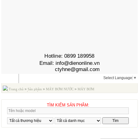
Hotline:
0899 189958
Email:
info@dienonline.vn
ctyhne@gmail.com
Select Language
▼
MENU
»
»
»
Trang chủ
Sản phẩm
MÁY BƠM NƯỚC
MÁY BƠM
CHÌM HÚT NƯỚC THẢI
TÌM KIẾM SẢN PHẨM:
MÁY BƠM CHÌM HÚT NƯỚC THẢI