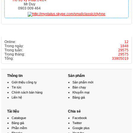
Hỗ trợ kỹ thuật 24/24
Mr Duy
0903 009 464
THỐNG KÊ
Online:
12
Trong ngày:
1848
Trong tuần:
29575
Trong tháng:
29575
Tổng:
33805019
Thông tin
Sản phẩm
Giới thiệu công ty
Sản phẩm mới
Tin tức
Bán chạy
Chính sách bán hàng
Khuyến mại
Liên hệ
Bảng giá
Tài liệu
Chia sẻ
Catalogue
Facebook
Bảng giá
Twitter
Phần mềm
Google plus