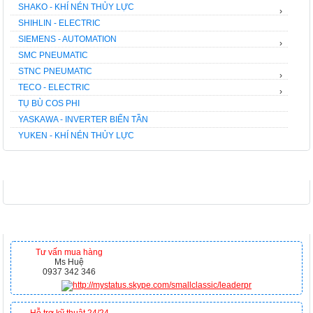
SHAKO - KHÍ NÉN THỦY LỰC
›
SHIHLIN - ELECTRIC
SIEMENS - AUTOMATION
›
SMC PNEUMATIC
STNC PNEUMATIC
›
TECO - ELECTRIC
›
TỤ BÙ COS PHI
YASKAWA - INVERTER BIẾN TẦN
YUKEN - KHÍ NÉN THỦY LỰC
FACEBOOK
HỖ TRỢ TRỰC TUYẾN
Tư vấn mua hàng
Ms Huệ
0937 342 346