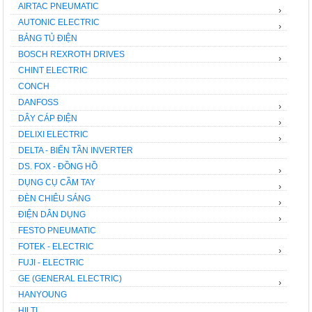
AIRTAC PNEUMATIC
›
AUTONIC ELECTRIC
›
BẢNG TỦ ĐIỆN
BOSCH REXROTH DRIVES
›
CHINT ELECTRIC
CONCH
DANFOSS
›
DÂY CÁP ĐIỆN
›
DELIXI ELECTRIC
›
DELTA - BIẾN TẦN INVERTER
DS. FOX - ĐỒNG HỒ
›
DỤNG CỤ CẦM TAY
›
ĐÈN CHIÊU SÁNG
›
ĐIỆN DÂN DỤNG
›
FESTO PNEUMATIC
FOTEK - ELECTRIC
›
FUJI - ELECTRIC
GE (GENERAL ELECTRIC)
›
HANYOUNG
HILTI