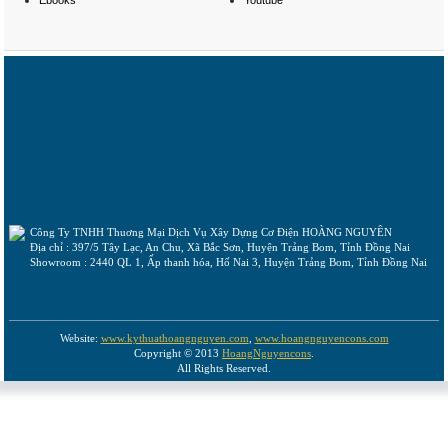
Ebooks
Youtube
Công Ty TNHH Thuơng Mại Dịch Vụ Xây Dựng Cơ Điện HOÀNG NGUYÊN
Địa chỉ : 397/5 Tây Lạc, An Chu, Xã Bắc Sơn, Huyện Trảng Bom, Tỉnh Đồng Nai
Showroom : 2440 QL 1, Ấp thanh hóa, Hố Nai 3, Huyện Trảng Bom, Tỉnh Đồng Nai
Website:
www.kythuathoangnguyen.com
,
www.hoangnguyencons.com
Copyright © 2013
HoangNguyencons
.
All Rights Reserved.