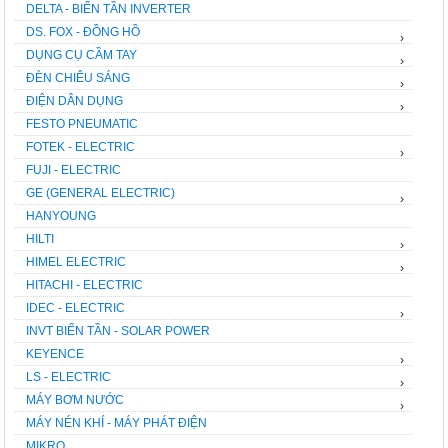
DELTA - BIẾN TẦN INVERTER
DS. FOX - ĐỒNG HỒ
›
DỤNG CỤ CẦM TAY
›
ĐÈN CHIÊU SÁNG
›
ĐIỆN DÂN DỤNG
›
FESTO PNEUMATIC
FOTEK - ELECTRIC
›
FUJI - ELECTRIC
GE (GENERAL ELECTRIC)
›
HANYOUNG
HILTI
›
HIMEL ELECTRIC
›
HITACHI - ELECTRIC
IDEC - ELECTRIC
›
INVT BIẾN TẦN - SOLAR POWER
KEYENCE
›
LS - ELECTRIC
›
MÁY BƠM NƯỚC
›
MÁY NÉN KHÍ - MÁY PHÁT ĐIỆN
MIKRO