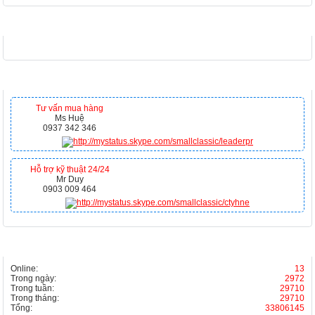
FACEBOOK
HỖ TRỢ TRỰC TUYẾN
Tư vấn mua hàng
Ms Huệ
0937 342 346
Hỗ trợ kỹ thuật 24/24
Mr Duy
0903 009 464
THỐNG KÊ
Online:
13
Trong ngày:
2972
Trong tuần:
29710
Trong tháng:
29710
Tổng:
33806145