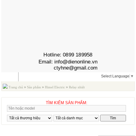
Hotline:
0899 189958
Email:
info@dienonline.vn
ctyhne@gmail.com
Select Language
▼
MENU
»
»
»
Trang chủ
Sản phẩm
Himel Electric
Relay nhiệt
Himel
TÌM KIẾM SẢN PHẨM:
RELAY NHIỆT HIMEL