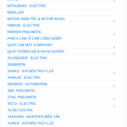
›
MITSUBISHI - ELECTRIC
MOELLER
MOTOR GIẢM TỐC & MOTOR RUNG
›
OMRON - ELECTRIC
PARKER PNEUMATIC
›
PHÍCH CẮM ,Ổ CẮM CÔNG NGIỆP
QUAT LÀM MÁT SYMPHONY
›
QUẠT THÔNG GIÓ & PHUN SƯƠNG
›
SCHNEIDER - ELECTRIC
SEMIKRON
SHAKO - KHÍ NÉN THỦY LỰC
›
SHIHLIN - ELECTRIC
SIEMENS - AUTOMATION
›
SMC PNEUMATIC
STNC PNEUMATIC
›
TECO - ELECTRIC
›
TỤ BÙ COS PHI
YASKAWA - INVERTER BIẾN TẦN
YUKEN - KHÍ NÉN THỦY LỰC