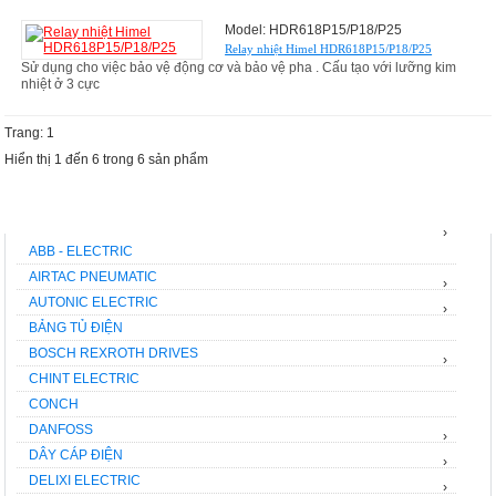
Model: HDR618P15/P18/P25
Relay nhiệt Himel HDR618P15/P18/P25
Sử dụng cho việc bảo vệ động cơ và bảo vệ pha . Cấu tạo với lưỡng kim
nhiệt ở 3 cực
Trang: 1
Hiển thị 1 đến 6 trong 6 sản phẩm
THƯƠNG HIỆU
›
ABB - ELECTRIC
AIRTAC PNEUMATIC
›
AUTONIC ELECTRIC
›
BẢNG TỦ ĐIỆN
BOSCH REXROTH DRIVES
›
CHINT ELECTRIC
CONCH
DANFOSS
›
DÂY CÁP ĐIỆN
›
DELIXI ELECTRIC
›