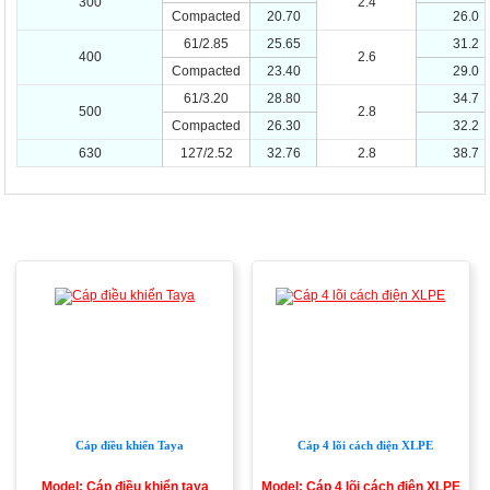
300
2.4
Compacted
20.70
26.0
61/2.85
25.65
31.2
400
2.6
Compacted
23.40
29.0
61/3.20
28.80
34.7
500
2.8
Compacted
26.30
32.2
630
127/2.52
32.76
2.8
38.7
SẢN PHẨM CÙNG LOẠI
Cáp điều khiển Taya
Cáp 4 lõi cách điện XLPE
Model: Cáp điều khiển taya
Model: Cáp 4 lõi cách điện XLPE