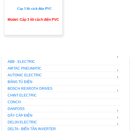
Cáp 3 lõi cách điện PVC
Model: Cáp 3 lõi cách điện PVC
THƯƠNG HIỆU
›
ABB - ELECTRIC
AIRTAC PNEUMATIC
›
AUTONIC ELECTRIC
›
BẢNG TỦ ĐIỆN
BOSCH REXROTH DRIVES
›
CHINT ELECTRIC
CONCH
DANFOSS
›
DÂY CÁP ĐIỆN
›
DELIXI ELECTRIC
›
DELTA - BIẾN TẦN INVERTER