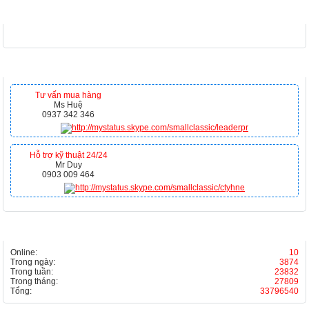
FACEBOOK
HỖ TRỢ TRỰC TUYẾN
Tư vấn mua hàng
Ms Huệ
0937 342 346
Hỗ trợ kỹ thuật 24/24
Mr Duy
0903 009 464
THỐNG KÊ
Online:
10
Trong ngày:
3874
Trong tuần:
23832
Trong tháng:
27809
Tổng:
33796540