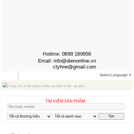
Hotline:
0899 189958
Email:
info@dienonline.vn
ctyhne@gmail.com
Select Language
▼
MENU
»
»
»
Trang chủ
Sản phẩm
Dây cáp điện
Dây cáp điện
TAYA
TÌM KIẾM SẢN PHẨM:
THÔNG TIN SẢN PHẨM