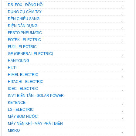
DS. FOX - ĐỒNG HỒ
›
DỤNG CỤ CẦM TAY
›
ĐÈN CHIÊU SÁNG
›
ĐIỆN DÂN DỤNG
›
FESTO PNEUMATIC
FOTEK - ELECTRIC
›
FUJI - ELECTRIC
GE (GENERAL ELECTRIC)
›
HANYOUNG
HILTI
›
HIMEL ELECTRIC
›
HITACHI - ELECTRIC
IDEC - ELECTRIC
›
INVT BIẾN TẦN - SOLAR POWER
KEYENCE
›
LS - ELECTRIC
›
MÁY BƠM NƯỚC
›
MÁY NÉN KHÍ - MÁY PHÁT ĐIỆN
MIKRO
›