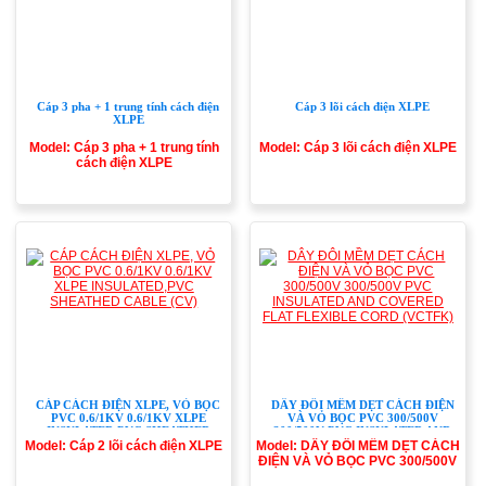
Cáp 3 pha + 1 trung tính cách điện
Cáp 3 lõi cách điện XLPE
XLPE
Model: Cáp 3 pha + 1 trung tính
Model: Cáp 3 lõi cách điện XLPE
cách điện XLPE
CÁP CÁCH ĐIỆN XLPE, VỎ BỌC
DÂY ĐÔI MỀM DẸT CÁCH ĐIỆN
PVC 0.6/1KV 0.6/1KV XLPE
VÀ VỎ BỌC PVC 300/500V
INSULATED,PVC SHEATHED
300/500V PVC INSULATED AND
CABLE (CV)
COVERED FLAT FLEXIBLE CORD
Model: Cáp 2 lõi cách điện XLPE
Model: DÂY ĐÔI MỀM DẸT CÁCH
(VCTFK)
ĐIỆN VÀ VỎ BỌC PVC 300/500V
300/500V PVC INSULATED AND