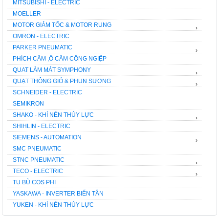
MITSUBISHI - ELECTRIC
MOELLER
MOTOR GIẢM TỐC & MOTOR RUNG
›
OMRON - ELECTRIC
PARKER PNEUMATIC
›
PHÍCH CẮM ,Ổ CẮM CÔNG NGIỆP
QUAT LÀM MÁT SYMPHONY
›
QUẠT THÔNG GIÓ & PHUN SƯƠNG
›
SCHNEIDER - ELECTRIC
SEMIKRON
SHAKO - KHÍ NÉN THỦY LỰC
›
SHIHLIN - ELECTRIC
SIEMENS - AUTOMATION
›
SMC PNEUMATIC
STNC PNEUMATIC
›
TECO - ELECTRIC
›
TỤ BÙ COS PHI
YASKAWA - INVERTER BIẾN TẦN
YUKEN - KHÍ NÉN THỦY LỰC