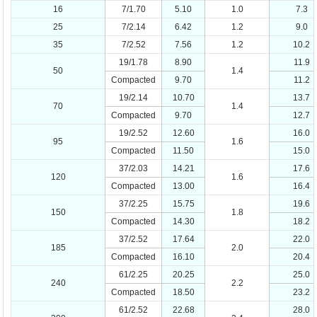
16
7/1.70
5.10
1.0
7.3
25
7/2.14
6.42
1.2
9.0
35
7/2.52
7.56
1.2
10.2
19/1.78
8.90
11.9
50
1.4
Compacted
9.70
11.2
19/2.14
10.70
13.7
70
1.4
Compacted
9.70
12.7
19/2.52
12.60
16.0
95
1.6
Compacted
11.50
15.0
37/2.03
14.21
17.6
120
1.6
Compacted
13.00
16.4
37/2.25
15.75
19.6
150
1.8
Compacted
14.30
18.2
37/2.52
17.64
22.0
185
2.0
Compacted
16.10
20.4
61/2.25
20.25
25.0
240
2.2
Compacted
18.50
23.2
61/2.52
22.68
28.0