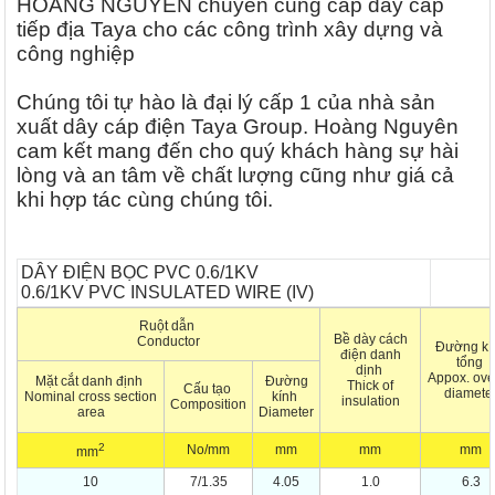
HOÀNG NGUYÊN chuyên cung cấp dây
cáp
tiếp địa Taya
cho các công trình xây dựng và
công nghiệp
Chúng tôi tự hào là đại lý cấp 1 của nhà sản
xuất
dây cáp điện Taya
Group. Hoàng Nguyên
cam kết mang đến cho quý khách hàng sự hài
lòng và an tâm về chất lượng cũng như giá cả
khi hợp tác cùng chúng tôi.
DÂY ĐIỆN BỌC PVC 0.6/1KV
0.6/1KV PVC INSULATED WIRE (IV)
Ruột dẫn
Bề dày cách
Conductor
Đường kí
điện danh
tổng
dịnh
Appox. ove
Mặt cắt danh định
Đường
Thick of
Cấu tạo
diamete
Nominal cross section
kính
insulation
Composition
area
Diameter
2
No/mm
mm
mm
mm
mm
10
7/1.35
4.05
1.0
6.3